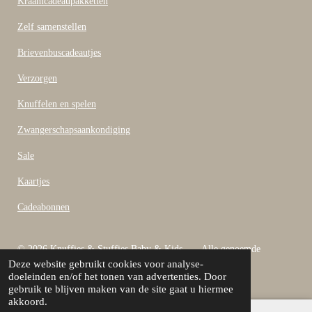
Kraamcadeaupakketten
k
Zelf samenstellen
Brievenbuscadeautjes
Verzorgen
Knuffelen en spelen
Zwangerschapsaankondiging
Sale
Kaartjes
Cadeabonnen
© 2026 Knuffies & Stuffies Baby & Kids Alle genoemde
Deze website gebruikt cookies voor analyse-
bedragen zijn inclusief B.T.W
doeleinden en/of het tonen van advertenties. Door
Powered by
JouwWeb
gebruik te blijven maken van de site gaat u hiermee
akkoord.