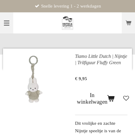
Snelle levering 1 - 2 werkdagen
Ga
direct
naar
de
hoofdinhoud
Tiamo Little Dutch | Nijntje
| Trilfiguur Fluffy Green
€ 9,95
In
winkelwagen
Dit vrolijke en zachte
Nijntje speeltje is van de