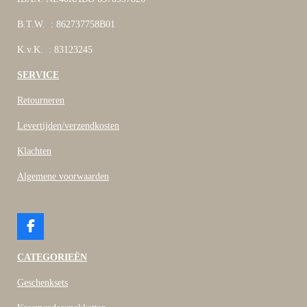
B.T.W. : 862737758B01
K.v.K. : 83123245
SERVICE
Retourneren
Levertijden/verzendkosten
Klachten
Algemene voorwaarden
F
a
c
CATEGORIEËN
e
b
Geschenksets
o
o