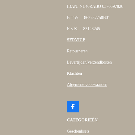
IBAN: NL40RABO 0370597826
B.T.W. : 862737758B01
K.v.K. : 83123245
SERVICE
Retourneren
Levertijden/verzendkosten
Klachten
Algemene voorwaarden
F
a
c
CATEGORIEËN
e
b
Geschenksets