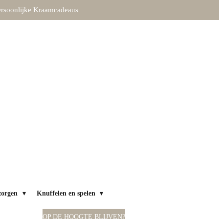
rsoonlijke Kraamcadeaus
zorgen
Knuffelen en spelen
OP DE HOOGTE BLIJVEN?