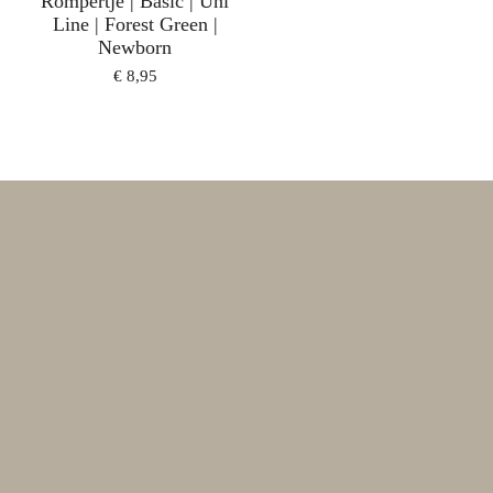
Rompertje | Basic | Uni
Line | Forest Green |
Newborn
€ 8,95