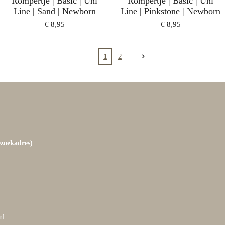
Rompertje | Basic | Uni
Rompertje | Basic | Uni
Line | Sand | Newborn
Line | Pinkstone | Newborn
€ 8,95
€ 8,95
1
2
ezoekadres)
nl