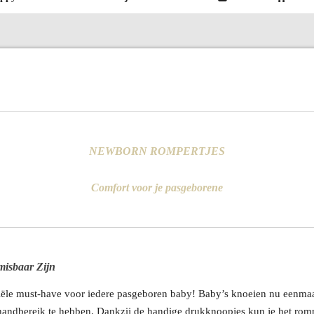
NEWBORN ROMPERTJES
Comfort voor je pasgeborene
isbaar Zijn
iële must-have voor iedere pasgeboren baby! Baby’s knoeien nu eenmaal
 handbereik te hebben. Dankzij de handige drukknoopjes kun je het romp