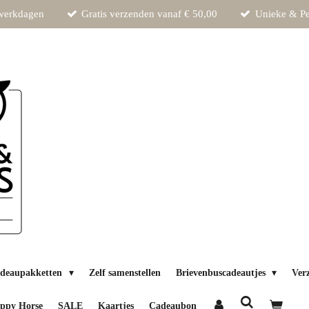
 werkdagen
Gratis verzenden vanaf € 50,00
Unieke & Pe
deaupakketten
Zelf samenstellen
Brievenbuscadeautjes
Ver
ppy Horse
SALE
Kaartjes
Cadeaubon